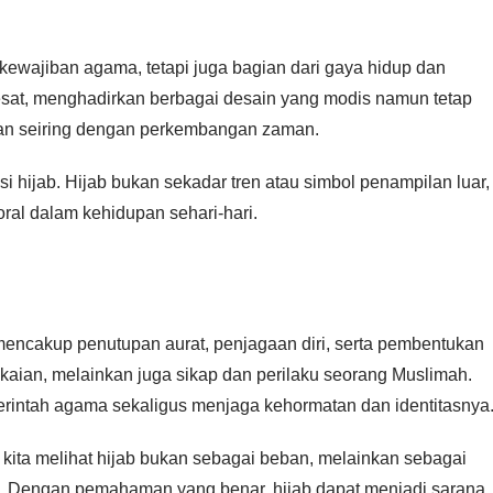
kewajiban agama, tetapi juga bagian dari gaya hidup dan
pesat, menghadirkan berbagai desain yang modis namun tetap
alan seiring dengan perkembangan zaman.
 hijab. Hijab bukan sekadar tren atau simbol penampilan luar,
ral dalam kehidupan sehari-hari.
encakup penutupan aurat, penjagaan diri, serta pembentukan
pakaian, melainkan juga sikap dan perilaku seorang Muslimah.
rintah agama sekaligus menjaga kehormatan dan identitasnya
kita melihat hijab bukan sebagai beban, melainkan sebagai
. Dengan pemahaman yang benar, hijab dapat menjadi sarana