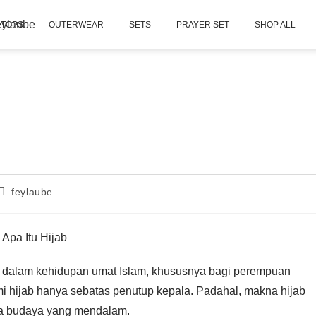
TOPS
OUTERWEAR
SETS
PRAYER SET
SHOP ALL
feylaube
kan dalam kehidupan umat Islam, khususnya bagi perempuan
hijab hanya sebatas penutup kepala. Padahal, makna hijab
serta budaya yang mendalam.