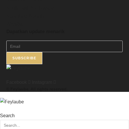
Konfirmasi Pembayaran
Keranjang Belanja
Whislist
Dapatkan update menarik
SUBSCRIBE
Facebook
Instagram
© Feylaube. All rights reserved.
Search