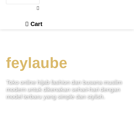
Cart
feylaube
Toko online hijab fashion dan busana muslim
modern untuk dikenakan sehari-hari dengan
model terbaru yang simple dan stylish.