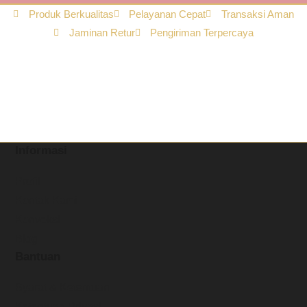
Produk Berkualitas
Pelayanan Cepat
Transaksi Aman
Jaminan Retur
Pengiriman Terpercaya
Informasi
Profil
Kontak Kami
Konveksi
Blog
Bantuan
Syarat & Ketentuan
Ketentuan Privasi